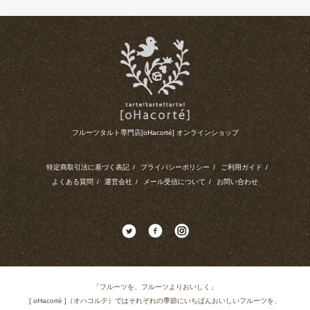
フルーツタルト専門店[oHacorté] オンラインショップ
特定商取引法に基づく表記
/
プライバシーポリシー
/
ご利用ガイド
/
よくある質問
/
運営会社
/
メール受信について
/
お問い合わせ
「フルーツを、フルーツよりおいしく」
[ oHacorté ]（オハコルテ）ではそれぞれの季節にいちばんおいしいフルーツを、