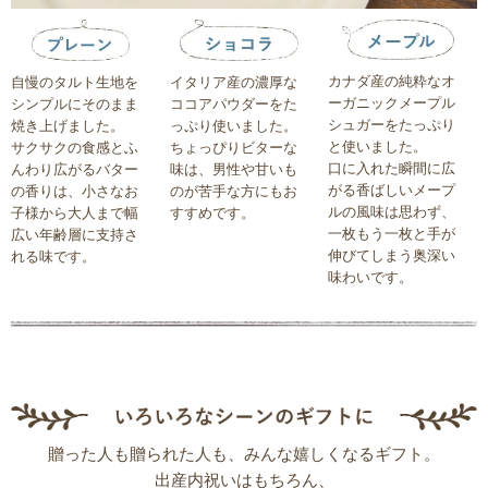
カナダ産の純粋なオ
自慢のタルト生地を
イタリア産の濃厚な
ーガニックメープル
シンプルにそのまま
ココアパウダーをた
シュガーをたっぷり
焼き上げました。
っぷり使いました。
と使いました。
サクサクの食感とふ
ちょっぴりビターな
口に入れた瞬間に広
んわり広がるバター
味は、男性や甘いも
がる香ばしいメープ
の香りは、小さなお
のが苦手な方にもお
ルの風味は思わず、
子様から大人まで幅
すすめです。
一枚もう一枚と手が
広い年齢層に支持さ
伸びてしまう奥深い
れる味です。
味わいです。
贈った人も贈られた人も、
みんな嬉しくなるギフト。
出産内祝いはもちろん、