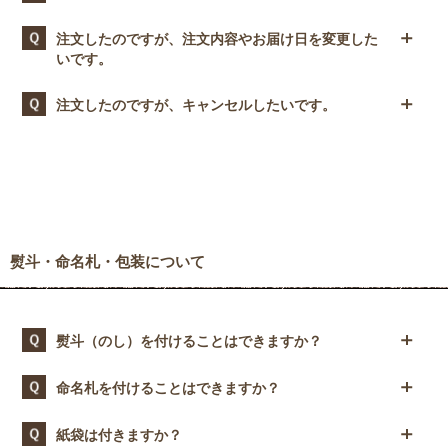
します。また、お届け日はご注文日の7日以降よりご指定可能
決済手数料：無料
です。
PayPay残高での支払いをご利用いいただけます。
shop@ohacorte.comからのメールを受け取れるように設定をお
注文したのですが、注文内容やお届け日を変更した
※製造・ご注文の状況により、発送日が前後する可能性がござ
ご注文後、PayPayのアプリまたはサイトに移動し、オンライ
願いいたします。詳しくは、以下のページをご確認ください。
いです。
います。あらかじめご了承ください。
ンでお支払いください。
メール受信についてのお願い
※お急ぎの方は、お問合せフォームよりご相談ください。
＜コンビニ決済（前払い）＞
商品の発送前でしたら対応可能な場合もございます。一度、お
注文したのですが、キャンセルしたいです。
決済手数料：200円
問合せフォームよりご相談ください。
セブンイレブン、ローソン、ファミリマート、セイコーマー
商品発送完了後のキャンセルは、原則としてお受けしておりま
ト、ミニストップがご利用いただけます。
せん。
※コンビニ決済の場合、ご入金確認後の発送になります。
商品の発送前でしたら対応可能な場合もございます。一度、お
※お支払期限までにご入金が確認できなかった場合は、自動キ
問合せフォームよりご相談ください。
ャンセルとなります。
＜銀行振込（前払い）＞
振込手数料：お客さま負担
熨斗・命名札・包装について
※銀行振込の場合、ご入金確認後の発送になります。
※ご注文日を含む10日以内にご入金が確認できなかった場合
は、自動キャンセルとなります。
熨斗（のし）を付けることはできますか？
▼ゆうちょ銀行振込先情報
【口座番号】記号 17070
当店では、箱のデザインが隠れないよう小さめのシールタイプ
番号 3466221
命名札を付けることはできますか？
の「熨斗（のし）」をご用意しています。 ご注文時に、ご希望
【口座名義】チューイチョーク(株)
の種類の熨斗をお選びいただくことができます。
出産内祝いには、オリジナルの命名札をお付けすることができ
紙袋は付きますか？
※ごお希望の種類が選択欄にない場合は、備考欄にご記入くだ
※他金融機関からゆうちょ銀行へ振込みの場合（支店名・番号
ます。ご注文時に、お子さまの「お名前・ふりがな・生年月