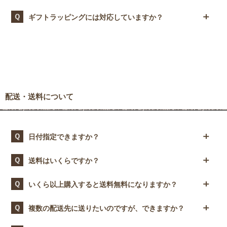
さい。可能な限り対応させていただきます。
が変わります）
日」をお知らせください。
【 店番 】708
紙袋がご入用の場合は、商品詳細ページの「紙袋」選択部分
ギフトラッピングには対応していますか？
【 店名 】七〇八 店（ナナゼロハチ店）
で“必要”をご選択ください。ご購入商品分の紙袋をお付けさせ
【口座番号】0346622
ていただきます。
ラッピング対象外の商品もございます。一度、お問合せフォー
ムよりご相談ください。
配送・送料について
日付指定できますか？
お届け日は、ご注文日の7日以降よりご希望の日時をお選びい
送料はいくらですか？
ただけます。 お届け日を指定しない場合は、ご注文・決済完了
後、土日祝日を除く3営業日以内に発送いたします。
配送方法ならびに、配送地域によって送料は異なります。
いくら以上購入すると送料無料になりますか？
※お急ぎの方は、お問合せフォームよりご相談ください。
※なお、同梱および同一の届け先で、1回のご注文金額の合計
が10,000円（税込）以上のお客様に限り、送料無料となりま
同梱および同一の届け先で、1回のご注文金額の合計が10,000
複数の配送先に送りたいのですが、できますか？
す。
円（税込）以上のお客様に限り、送料が無料となります。複数
回に分けてのご注文で、合計金額が10,000円（税込）を超える