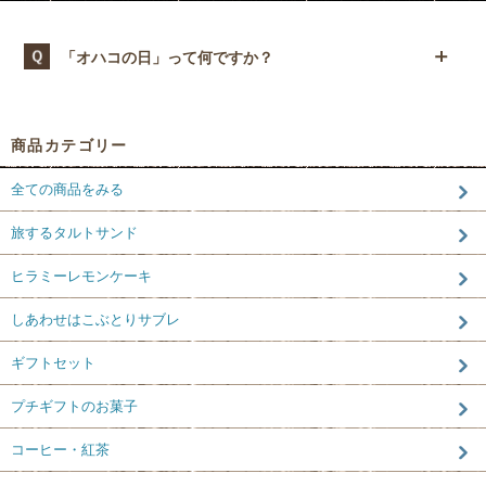
メール受信についてのお願い
「オハコの日」って何ですか？
毎月18日は “オハコの日”。
オハコルテ港川本店のハウスナンバーは「18」。そこから、自
信あるものを届ける意味の「18番(オハコ)」、tarte(タルト)の
商品カテゴリー
３文字で「rte(ルテ)」、というのがオハコルテの店名の由来で
す。毎月オハコの日には、季節のフルーツを使った新しいタル
全ての商品をみる
トがショーケースに並びます。
旅するタルトサンド
ヒラミーレモンケーキ
しあわせはこぶとりサブレ
ギフトセット
プチギフトのお菓子
コーヒー・紅茶