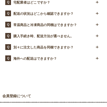
常温/冷蔵商品の送料（日本郵便）：
1回のご注文内でお届け先を分けることはできかねます。複数
宅配業者はどこですか？
場合は、送料無料の対象となりませんのでご注意くださいま
沖縄県内（離島含む） 1,200円
の配送先へのお届けをご希望の場合は、お手数ですがそれぞれ
せ。
沖縄県外（北海道除く） 1,440円
のお届け先ごとにご注文をお願いいたします。
「常温商品」は日本郵便、「冷凍商品」はヤマト運輸にてお届
北海道 1,640円
配送の状況はどこから確認できますか？
けいたします。
冷凍商品の送料（ヤマト運輸）：
沖縄県内（離島含む） 950円
商品の発送完了後、ご注文時のメールアドレスに「商品を発送
常温商品と冷凍商品の同梱はできますか？
沖縄県外（北海道除く） 1,790円
いたしました」というメールをお届けしており、メール内に伝
北海道 2,400円
票番号を記載しています。配送状況につきましては、日本郵便
商品毎に、配送方法(常温・冷蔵・冷凍)の指定があり、配送方
購入手続き時、配送方法が選べません。
及びヤマト運輸の荷物お問合せシステムよりご確認いただけま
法の異なる商品の同梱は承っておりません。配送方法が異なる
す。
ものをご購入される場合は、配送方法ごと別々に注文をして頂
商品毎に、配送方法(常温・冷蔵・冷凍)の指定がございます。
別々に注文した商品を同梱できますか？
く必要がございます。何卒ご了承くださいませ。
配送方法が異なるものをご購入される場合は、配送方法ごと
※常温商品と冷蔵商品が含まれる場合は、同梱し「冷蔵」にて
別々に注文をして頂く必要がございます。何卒ご了承ください
お届けいたします。
複数回ご注文いただき、かつ発送準備前で、下記の条件に該当
海外への配送はできますか？
ませ。
する場合は、送料を調整し1件分のご注文としておまとめ可能
※常温商品と冷蔵商品が含まれる場合は、同梱し「冷蔵」にて
常温商品：しあわせはこぶとりサブレ、夏季（6月～10月頃）
です。ただし、コンビニ決済・銀行振込を選択されおり、お支
お届けいたします。
申し訳ございませんが、海外への発送は承っておりません。
以外のヒラミーレモンケーキ、コーヒー、紅茶、雑貨、書籍
払いが完了している場合など、対応が難しい場合もございま
冷蔵商品：旅するタルトサンド、夏季（6月～10月頃）のヒラ
す。一度、お問合せフォームよりご相談ください。
常温商品：しあわせはこぶとりサブレ、夏季（6月～10月頃）
ミーレモンケーキ
・お届け先やお届け日などの情報が同一の場合
以外のヒラミーレモンケーキ、コーヒー、紅茶、雑貨、書籍
冷凍商品：フルーツタルト
・お客さまから同梱を希望される旨をご連絡をいただいた場合
冷蔵商品：旅するタルトサンド、夏季（6月～10月頃）のヒラ
ミーレモンケーキ
冷凍商品：フルーツタルト
会員登録について