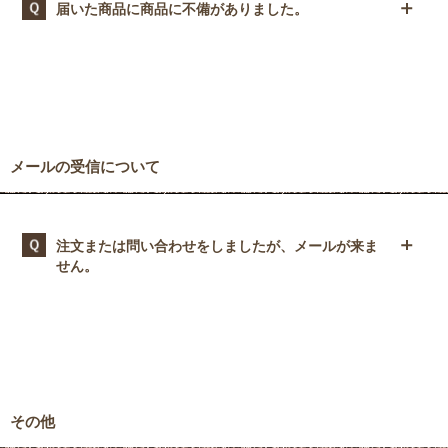
商品到着後のお客様のご都合による返品・交換は、原則として
届いた商品に商品に不備がありました。
お受けしておりません。
到着した商品に不備・不良品がありましたらご連絡ください。
商品の破損など、当店の不手際により不備が発生した場合は、
代品がある場合には交換、無い場合にはご返品・ご返金として
対応いたします。
商品到着後1週間以内に、お問合せフォームまたはお電話にて
ご連絡をいただけますようお願い申し上げます。その際お手数
メールの受信について
ですが、①お名前、②お電話番号、③受注番号（「ご注文確認
メール」に記載されております）をお知らせください。手続き
の手順について、ご案内させていただきます。
注文または問い合わせをしましたが、メールが来ま
せん。
特にGmailをご利用のお客様から「メールが届かない」という
ご連絡が増えてきております。
セキュリティの強化により、お客様にて迷惑メールの設定をし
ていない場合でも、自動設定で迷惑メールフォルダへ振り分け
られているケースが発生しているようです。
お手数かけますがshop@ohacorte.comからのメールを受け取れ
るように設定をお願いいたします。詳しくは、以下のページを
その他
ご確認ください。