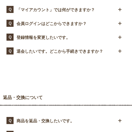
「マイアカウント」では何ができますか？
会員登録していただくと、「マイアカウント」がご利用いただ
会員ログインはどこからできますか？
けます。次回のお買い物時に、ご住所等の入力の手間を省くこ
とができたり、過去のご注文履歴や発送の状況もご確認いただ
WEBサイトではトップページの右上の「ログイン」ボタンか
登録情報を変更したいです。
けます。
ら、スマホの場合はメニュー内に「ログイン」と表示されてい
※マイアカウントから、ご注文の変更・キャンセルをすること
ます。こちらからログインや新規会員登録ができます。
はできません。その際は、お問合せフォームよりご相談くださ
マイアカウントにログインすると「会員情報」に現在登録され
退会したいです。どこから手続きできますか？
い。
ている情報を表示しています。変更がある場合は、変更内容を
入力後「会員情報を更新」ボタンをクリックしてください。
マイアカウントにログイン後、最下部に「退会する」ボタンが
ございます。こちらから退会手続きをお願いいたします。退会
すると全てのデータが削除されますのでご注意ください。
返品・交換について
商品を返品・交換したいです。