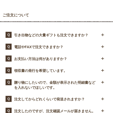
ご注文について
引き出物などの大量ギフトも注文できますか？
引き出物にも対応しております。まずはお電話、またはお問合
電話やFAXで注文できますか？
せフォームよりご相談ください。ご連絡いただく際に、ご希望
の商品、個数、お届け日のご希望などをお伝えください。
電話やFAXでのご注文は承っておりません。
お支払い方法は何がありますか？
当店では、クレジット決済・PayPayオンライン決済・コンビ
領収書の発行を希望しています。
ニ決済（前払い）・銀行振込（前払い）をご利用いただけま
す。
ご注文時の入力フォーム内にある備考欄に、領収書の発行が必
贈り物にしたいので、金額が表示された明細書など
要な旨をご記入ください。
を入れないでほしいです。
＜クレジット決済＞
決済手数料：無料
VISA、Diners、Master、JCB、American Expressの各種カー
ご注文者さまとお届け先の情報が一部でも異なる場合、価格の
注文してからどれくらいで発送されますか？
ドがご利用いただけます。
わかるものは含めずにお届けしておりますのでご安心くださ
い。
ご注文・決済完了後、土日祝日を除く3営業日以内に発送いた
＜PayPayオンライン決済＞
注文したのですが、注文確認メールが届きません。